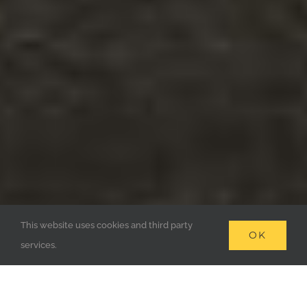
This website uses cookies and third party
OK
services.