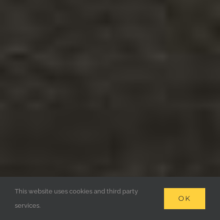
This website uses cookies and third party
OK
services.